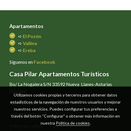
Apartamentos
➪
El Pozón
➪
Vallina
➪
Ereba
Síguenos en
Facebook
Casa Pilar Apartamentos Turísticos
Bo/ La Nogalera S/N 33592 Nueva Llanes-Asturias
(España)
Utilizamos cookies propias y terceros para obtener datos
estadísticos de la navegación de nuestros usuarios y mejorar
reservas@atcasapilar.com
nuestros servicios. Puedes configurar tus preferencias a
648 796 363
través del botón “Configurar” o obtener más información en
nuestra
Política de cookies
.
Política de cookies