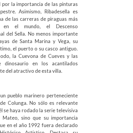
por la importancia de las pinturas
pestre. Asimismo, Ribadesella es
a de las carreras de piraguas más
s en el mundo, el Descenso
nal del Sella. No menos importante
layas de Santa Marina y Vega, su
timo, el puerto o su casco antiguo.
modo, la Cuevona de Cueves y las
e dinosaurio en los acantilados
e del atractivo de esta villa.
 un pueblo marinero perteneciente
 de Colunga. No sólo es relevante
l se haya rodado la serie televisiva
r Mateo, sino que su importancia
que en el año 1992 fuera declarado
Histórico Artístico. Destaca su