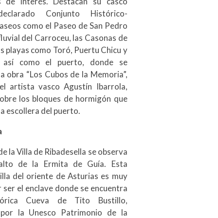
s de interés. Destacan su casco
declarado Conjunto Histórico-
 paseos como el Paseo de San Pedro
fluvial del Carroceu, las Casonas de
as playas como Toró, Puertu Chicu y
, así como el puerto, donde se
la obra “Los Cubos de la Memoria”,
el artista vasco Agustín Ibarrola,
sobre los bloques de hormigón que
 escollera del puerto.
a
de la Villa de Ribadesella se observa
alto de la Ermita de Guía. Esta
illa del oriente de Asturias es muy
 ser el enclave donde se encuentra
tórica Cueva de Tito Bustillo,
 por la Unesco Patrimonio de la