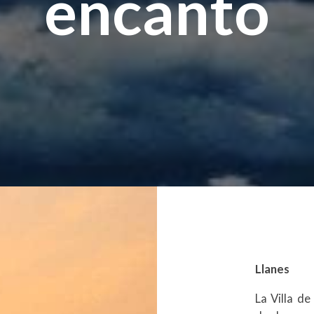
encanto
Llanes
La Villa d