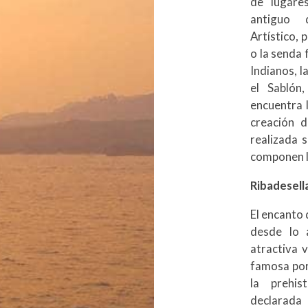
de lugare
antiguo 
Artístico,
o la senda 
Indianos, l
el Sablón
encuentra 
creación d
realizada 
componen la
Ribadesell
El encanto 
desde lo 
atractiva v
famosa por
la prehis
declarada