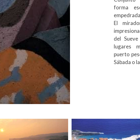
forma esc
empedradas
El mirad
impresionan
del Sueve 
lugares m
puerto pes
Sábada o la