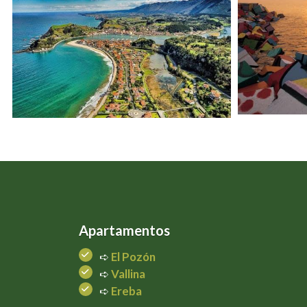
Apartamentos
➪
El Pozón
➪
Vallina
➪
Ereba