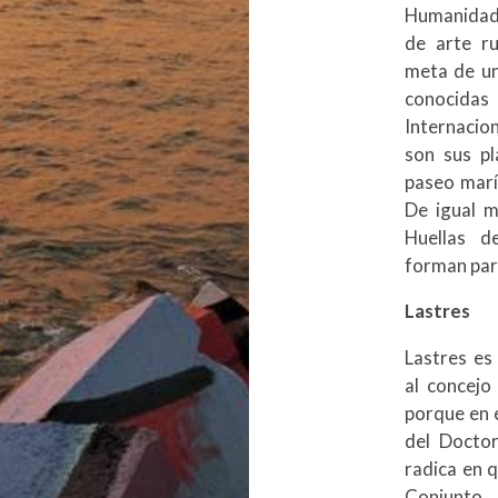
Humanidad 
de arte ru
meta de un
conocida
Internacio
son sus p
paseo marí
De igual 
Huellas d
forman part
Lastres
Lastres es
al concejo
porque en é
del Docto
radica en 
Conjunto 